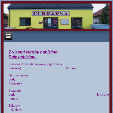
Z vlastní výroby nabízíme:
Dále nabízíme:
Klasické dorty (šlehačkové, jogurtové a
máslové) Poháry
Narozeninové
dorty
Palačinky
Svatební
dorty
Míchané
nápoje
Zákusky
Koktejly