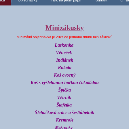
dka
Objednávky
Tisk na jedlý papír
Kontakt
O Ná
Minizákusky
Minimální objednávka je 20ks od jednoho druhu minizákusků
Laskonka
Věneček
Indiánek
Roláda
Koš ovocný
Koš s vyšlehanou hořkou čokoládou
Špička
Větrník
Štafetka
Šlehačková srdce a šestiúhelník
Kremrole
Makronky