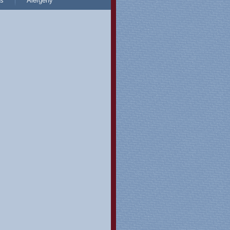
s
Alergeny