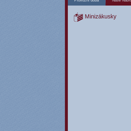
Provozní doba
Naše Nabí
Minizákusky