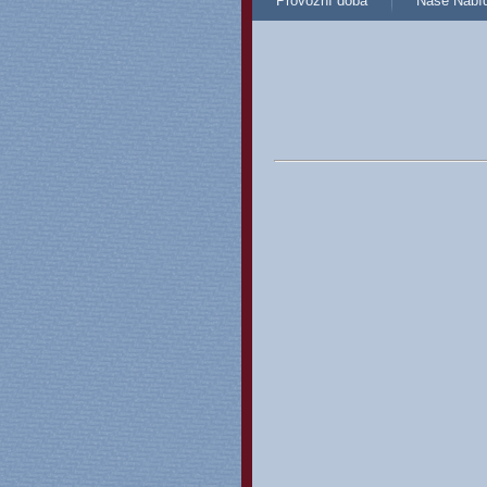
Provozní doba
Naše Nabí