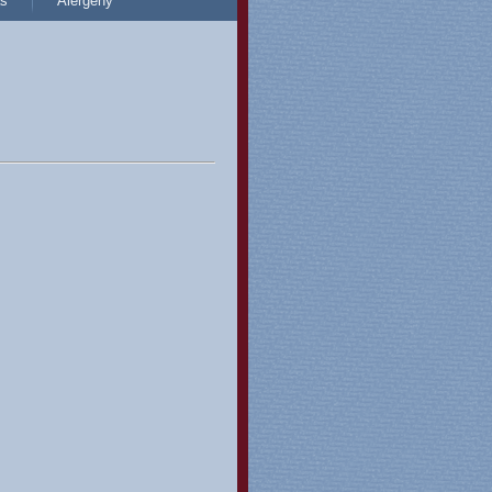
s
Alergeny